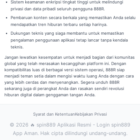
Sistem keamanan enkripsi tingkat tinggi untuk melindungi
privasi dan data pribadi seluruh pengguna 888R.
Pembaruan konten secara berkala yang memastikan Anda selalu
mendapatkan tren hiburan terbaru setiap harinya.
Dukungan teknis yang siaga membantu untuk memastikan
pengalaman penggunaan aplikasi tetap lancar tanpa kendala
teknis.
Jangan lewatkan kesempatan untuk menjadi bagian dari komunitas
global yang telah merasakan kecanggihan platform ini. Dengan
kompatibilitas luas di berbagai versi sistem operasi, 888R siap
menjadi teman setia dalam mengisi waktu luang Anda dengan cara
yang lebih cerdas dan menyenangkan. Segera unduh 888R
sekarang juga di perangkat Anda dan rasakan sendiri revolusi
hiburan digital dalam genggaman tangan Anda.
Syarat dan Ketentuan
Kebijakan Privasi
© 2026 🔥 spin889 Aplikasi Resmi - Login spin889
App Aman. Hak cipta dilindungi undang-undang.