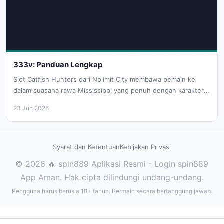
333v: Panduan Lengkap
Slot Catfish Hunters dari Nolimit City membawa pemain ke
dalam suasana rawa Mississippi yang penuh dengan karakter
unik dan mekanisme...
23 Jun 2026
Syarat dan Ketentuan
Kebijakan Privasi
© 2026 🔥 spin889 Aplikasi Resmi - Login spin889
App Aman. Hak cipta dilindungi undang-undang.
Pengguna harus berusia 18+ tahun. Bermain secara bertanggung jawab.