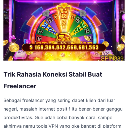
Trik Rahasia Koneksi Stabil Buat
Freelancer
Sebagai freelancer yang sering dapet klien dari luar
negeri, masalah internet positif itu bener-bener ganggu
produktivitas. Gue udah coba banyak cara, sampe
akhirnya nemu tools VPN yang oke banget di platform