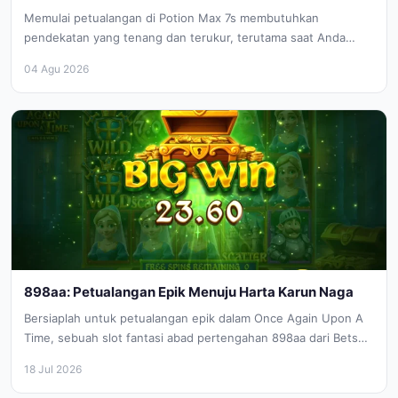
Memulai petualangan di Potion Max 7s membutuhkan
pendekatan yang tenang dan terukur, terutama saat Anda
menghadapi pesona mistis dari tema...
04 Agu 2026
898aa: Petualangan Epik Menuju Harta Karun Naga
Bersiaplah untuk petualangan epik dalam Once Again Upon A
Time, sebuah slot fantasi abad pertengahan 898aa dari Betsoft
yang membawa...
18 Jul 2026