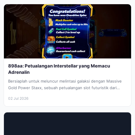
898aa: Petualangan Interstellar yang Memacu
Adrenalin
Bersiaplah untuk meluncur melintasi galaksi dengan Massive
Gold Power Staxx, sebuah petualangan slot futuristik dari
Snowborn Games yang menggabungkan kemewahan...
02 Jul 2026