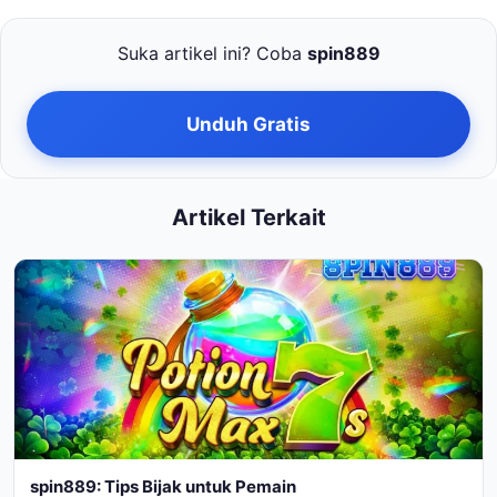
Suka artikel ini? Coba
spin889
Unduh Gratis
Artikel Terkait
spin889: Tips Bijak untuk Pemain