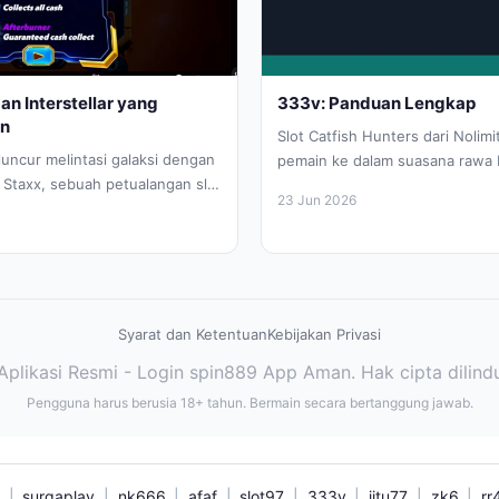
n Interstellar yang
333v: Panduan Lengkap
in
Slot Catfish Hunters dari Noli
uncur melintasi galaksi dengan
pemain ke dalam suasana rawa 
Staxx, sebuah petualangan slot
penuh dengan karakter unik da
23 Jun 2026
wborn Games yang
ewahan...
Syarat dan Ketentuan
Kebijakan Privasi
plikasi Resmi - Login spin889 App Aman. Hak cipta dilin
Pengguna harus berusia 18+ tahun. Bermain secara bertanggung jawab.
|
surgaplay
|
nk666
|
afaf
|
slot97
|
333v
|
jitu77
|
zk6
|
rr