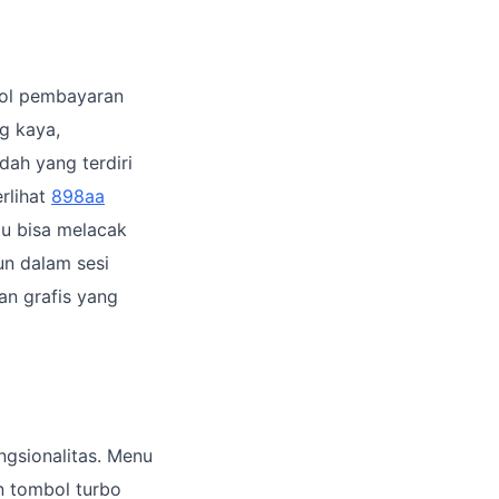
bol pembayaran
ng kaya,
ah yang terdiri
rlihat
898aa
lu bisa melacak
n dalam sesi
an grafis yang
gsionalitas. Menu
n tombol turbo