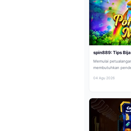
spin889: Tips Bij
Memulai petualangan
membutuhkan pende
terukur, terutama s
04 Agu 2026
mistis dari tema...