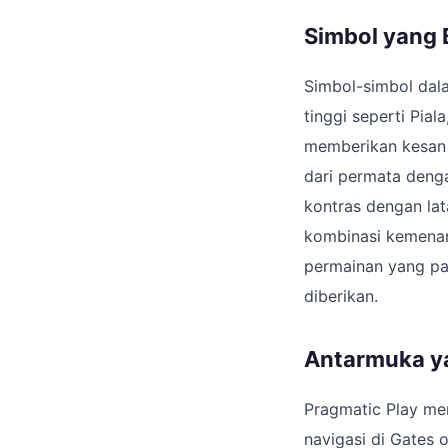
Simbol yang 
Simbol-simbol dal
tinggi seperti Pia
memberikan kesan 
dari permata denga
kontras dengan la
kombinasi kemenan
permainan yang pan
diberikan.
Antarmuka ya
Pragmatic Play me
navigasi di Gates 