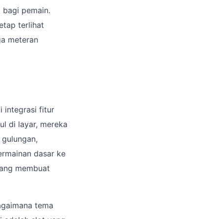
 bagi pemain.
tap terlihat
ga meteran
integrasi fitur
l di layar, mereka
 gulungan,
ermainan dasar ke
 yang membuat
bagaimana tema