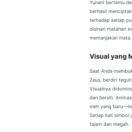
Yunani bertemu de
berhasil menciptak
terhadap setiap pu
disinari matahari 
memanjakan mata.
Visual yang 
Saat Anda membuka
Zeus, berdiri tegu
Visualnya didomina
dan bersih. Anima
oleh yang baru—te
Setiap kali simbol
tajam dan megah.