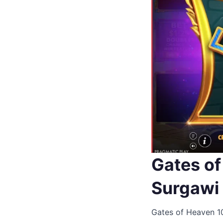
Gates of
Surgawi 
Gates of Heaven 