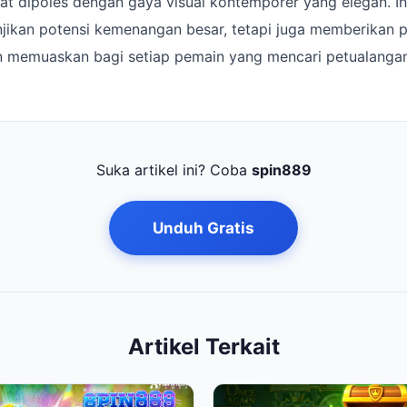
pat dipoles dengan gaya visual kontemporer yang elegan. In
jikan potensi kemenangan besar, tetapi juga memberikan p
n memuaskan bagi setiap pemain yang mencari petualangan
Suka artikel ini? Coba
spin889
Unduh Gratis
Artikel Terkait